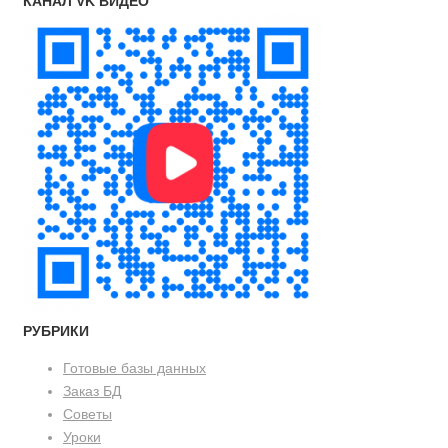
КАНАЛ VK ВИДЕО
РУБРИКИ
Готовые базы данных
Заказ БД
Советы
Уроки