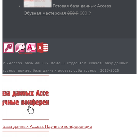
Готовая база данных Access
Обувная мастерская
950
600
Р
Р
УБ.
УБ.
MS Access, базы данных, помощь студентам, скачать базу данных
access, пример базы данных access, субд access | 2013-2025
База данных Access Научные конференции