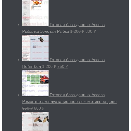
Готовая база данных Access
Рыбалка Золотая Рыбка
1,200
800
Р
Р
УБ.
УБ.
Готовая база данных Access
Пейнтбол
1,200
750
Р
Р
УБ.
УБ.
Готовая база данных Access
Ремонтно-эксплуатационное локомотивное депо
950
600
Р
Р
УБ.
УБ.