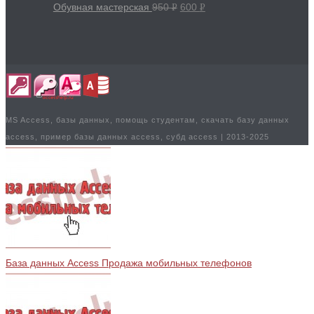
Обувная мастерская
950
600
Р
Р
УБ.
УБ.
MS Access, базы данных, помощь студентам, скачать базу данных
access, пример базы данных access, субд access | 2013-2025
База данных Access Продажа мобильных телефонов