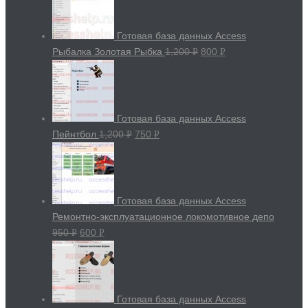
Готовая база данных Access
Рыбалка Золотая Рыбка
1,200
800
Р
Р
УБ.
УБ.
Готовая база данных Access
Пейнтбол
1,200
750
Р
Р
УБ.
УБ.
Готовая база данных Access
Ремонтно-эксплуатационное локомотивное депо
950
600
Р
Р
УБ.
УБ.
Готовая база данных Access