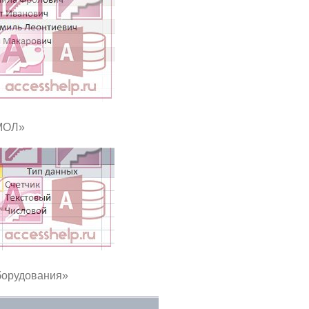
МОЛ»
борудования»