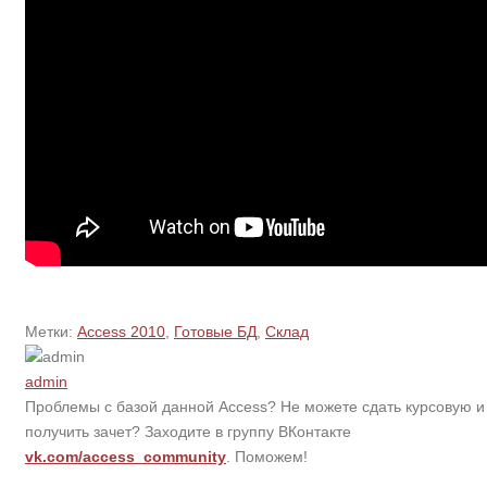
Метки:
Access 2010
,
Готовые БД
,
Склад
admin
Проблемы с базой данной Access? Не можете сдать курсовую и
получить зачет? Заходите в группу ВКонтакте
vk.com/access_community
. Поможем!