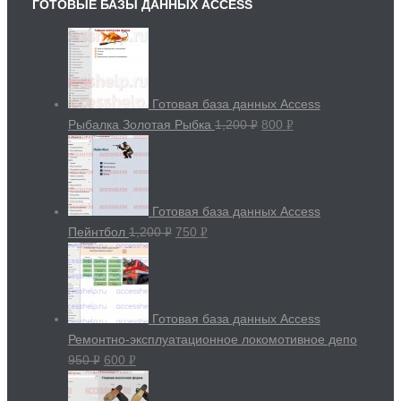
ГОТОВЫЕ БАЗЫ ДАННЫХ ACCESS
Готовая база данных Access
Рыбалка Золотая Рыбка
1,200
800
Р
Р
УБ.
УБ.
Готовая база данных Access
Пейнтбол
1,200
750
Р
Р
УБ.
УБ.
Готовая база данных Access
Ремонтно-эксплуатационное локомотивное депо
950
600
Р
Р
УБ.
УБ.