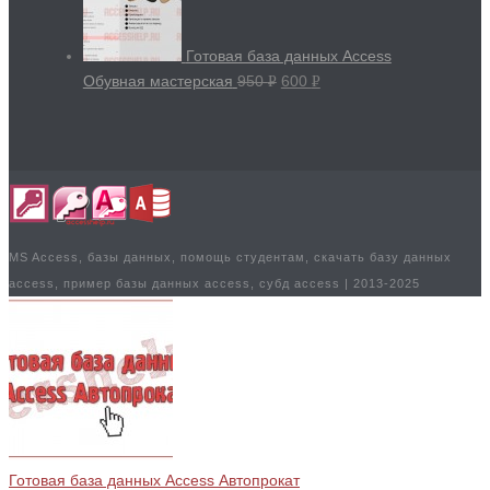
Готовая база данных Access
Обувная мастерская
950
600
Р
Р
УБ.
УБ.
MS Access, базы данных, помощь студентам, скачать базу данных
access, пример базы данных access, субд access | 2013-2025
Готовая база данных Access Автопрокат