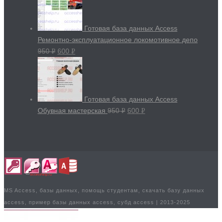
Готовая база данных Access
Ремонтно-эксплуатационное локомотивное депо
950
600
Р
Р
УБ.
УБ.
Готовая база данных Access
Обувная мастерская
950
600
Р
Р
УБ.
УБ.
MS Access, базы данных, помощь студентам, скачать базу данных
access, пример базы данных access, субд access | 2013-2025