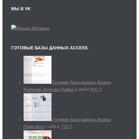
МЫ В VK
ГОТОВЫЕ БАЗЫ ДАННЫХ ACCESS
Готовая база данных Access
Рыбалка Золотая Рыбка
1,200
800
Р
Р
УБ.
УБ.
Готовая база данных Access
Пейнтбол
1,200
750
Р
Р
УБ.
УБ.