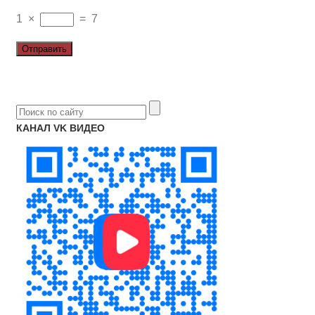
1
×
=
7
КАНАЛ VK ВИДЕО