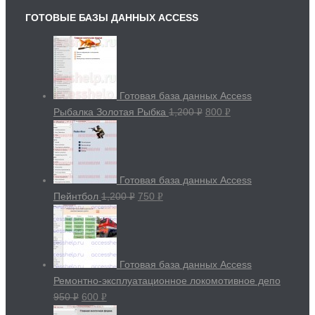
ГОТОВЫЕ БАЗЫ ДАННЫХ ACCESS
Готовая база данных Access
Рыбалка Золотая Рыбка
1,200
800
Р
Р
УБ.
УБ.
Готовая база данных Access
Пейнтбол
1,200
750
Р
Р
УБ.
УБ.
Готовая база данных Access
Ремонтно-эксплуатационное локомотивное депо
950
600
Р
Р
УБ.
УБ.