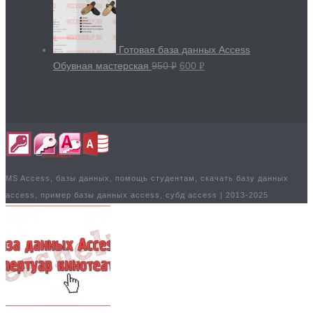
Готовая база данных Access
Обувная мастерская
950
600
Р
Р
УБ.
УБ.
MS Access, базы данных, помощь студентам, скачать базу данных
access, пример базы данных access, субд access | 2013-2025