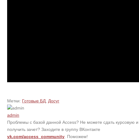
Метки:
Готовые БД
,
Досуг
admin
Проблемы с базой данной Access? Не можете сдать курсовую и
получить зачет? Заходите в группу ВКонтакте
vk.com/access_community
. Поможем!