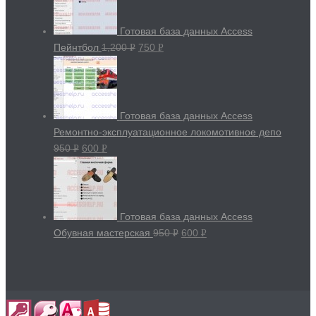
Готовая база данных Access
Пейнтбол
1,200
750
Р
Р
УБ.
УБ.
Готовая база данных Access
Ремонтно-эксплуатационное локомотивное депо
950
600
Р
Р
УБ.
УБ.
Готовая база данных Access
Обувная мастерская
950
600
Р
Р
УБ.
УБ.