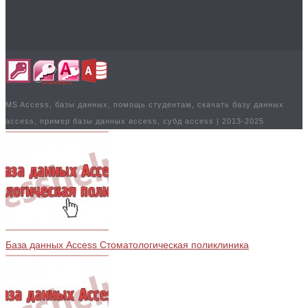
УБ.
УБ.
MS Access, базы данных, помощь студентам, скачать базу данных
access, пример базы данных access, субд access | 2013-2025
База данных Access Стоматологическая поликлиника