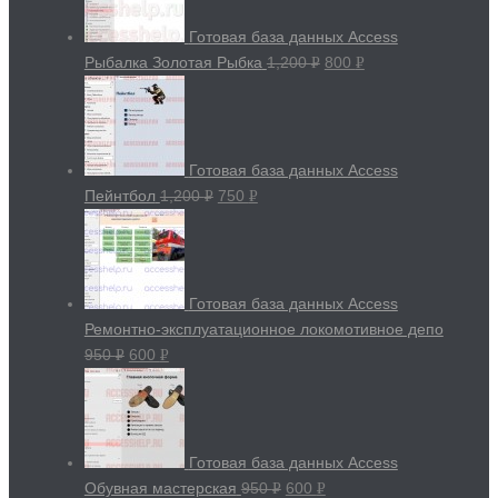
Готовая база данных Access
Рыбалка Золотая Рыбка
1,200
800
Р
Р
УБ.
УБ.
Готовая база данных Access
Пейнтбол
1,200
750
Р
Р
УБ.
УБ.
Готовая база данных Access
Ремонтно-эксплуатационное локомотивное депо
950
600
Р
Р
УБ.
УБ.
Готовая база данных Access
Обувная мастерская
950
600
Р
Р