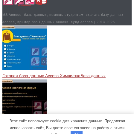
MS Access, базы данных, помощь студентам, скачать базу данных
access, пример базы данных access, субд access | 2013-2025
Готовая база данных Access Химчистка
База данных
Этот сайт использует cookie для хранения данных. Продолжая
использовать сайт, Вы даете свое согласие на работу с этими
Готовая база данных Access Учет амортизации автотранспорта