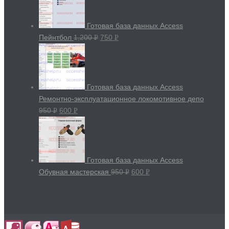
Готовая база данных Access
Пейнтбол
1,200
750
Р
Р
УБ.
УБ.
Готовая база данных Access
Ремонтно-эксплуатационное локомотивное депо
950
600
Р
Р
УБ.
УБ.
Готовая база данных Access
Обувная мастерская
950
600
Р
Р
УБ.
УБ.