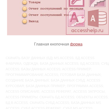
Главная кнопочная
форма
СКАЧАТЬ БАЗУ ДАННЫХ (БД) MS ACCESS; БД ACCESS
ФАБРИКА; ОДЕЖДА; БАЗА ДАННЫХ ACCESS; БД ACCESS; СУБ
ACCESS; БАЗЫ ДАННЫХ ACCESS; ACCESS ПРИМЕР;
ПРОГРАММИРОВАНИЕ ACCESS; ГОТОВАЯ БАЗА ДАННЫХ;
СОЗДАНИЕ БАЗА ДАННЫХ; БАЗА ДАННЫХ СУБД; ACCESS
КУРСОВАЯ; БАЗА ДАННЫХ ПРИМЕР; ПРОГРАММА ACCESS;
ACCESS ОПИСАНИЕ; ACCESS РЕФЕРАТ; ACCESS ЗАПРОСЫ;
ACCESS ПРИМЕРЫ; СКАЧАТЬ БД ACCESS; ОБЪЕКТЫ ACCESS;
БД В ACCESS; СКАЧАТЬ СУБД ACCESS; БАЗА ДАННЫХ MS
ACCESS; СУБД ACCESS РЕФЕРАТ; СУБД MS ACCESS;