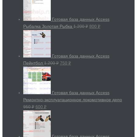
Готовая база данных Access
Рыбалка Золотая Рыбка
1,200
800
Р
Р
УБ.
УБ.
Готовая база данных Access
Пейнтбол
1,200
750
Р
Р
УБ.
УБ.
Готовая база данных Access
Ремонтно-эксплуатационное локомотивное депо
950
600
Р
Р
УБ.
УБ.
Готовая база данных Access