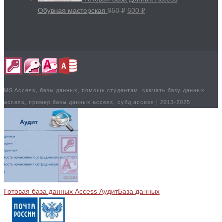
Обувная мастерская
950
600
Р
Р
УБ.
УБ.
MS Access, базы данных, помощь студентам, скачать базу данных
access, пример базы данных access, субд access | 2013-2025
Готовая база данных Access Аудит
База данных