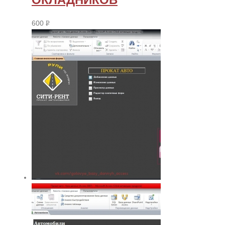
600
Р
УБ.