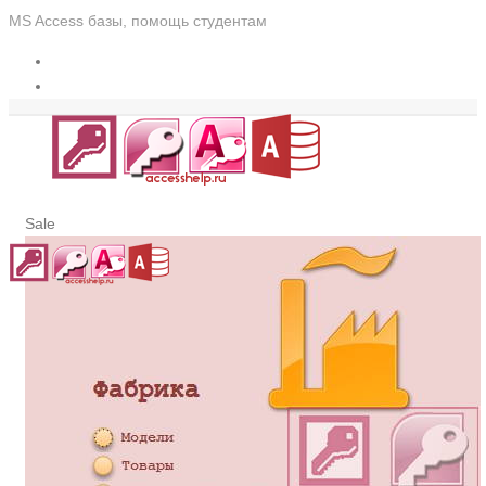
MS Access базы, помощь студентам
Sale