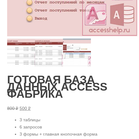
ГОТОВАЯ БАЗА
ДАННЫХ ACCESS
ФАБРИКА
800
500
Р
Р
УБ.
УБ.
3 таблицы
6 запросов
3 формы + главная кнопочная форма