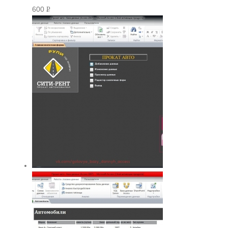
600
Р
УБ.