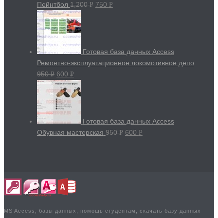
Пейнтбол
1,200
750
Р
Р
УБ.
УБ.
Готовая база данных Access
Ремонтно-эксплуатационное локомотивное депо
950
600
Р
Р
УБ.
УБ.
Готовая база данных Access
Обувная мастерская
950
600
Р
Р
УБ.
УБ.
MS Access, базы данных, помощь студентам, скачать базу данных