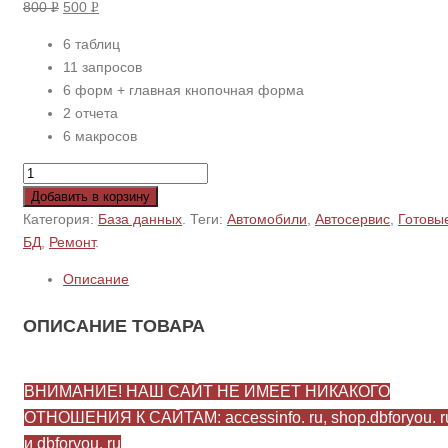
800
500
Р
Р
УБ.
УБ.
6 таблиц
11 запросов
6 форм + главная кнопочная форма
2 отчета
6 макросов
Добавить в корзину
Категория:
База данных
.
Теги:
Автомобили
,
Автосервис
,
Готовы
БД
,
Ремонт
.
Описание
ОПИСАНИЕ ТОВАРА
ВНИМАНИЕ! НАШ САЙТ НЕ ИМЕЕТ НИКАКОГО
ОТНОШЕНИЯ К САЙТАМ: accessinfo. ru, shop.dbforyou. r
и dbforyou. ru